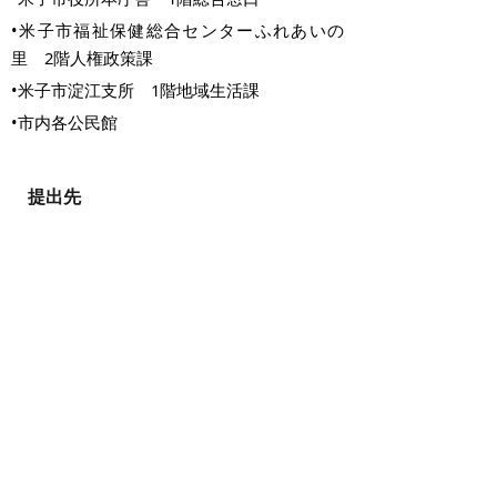
•米子市福祉保健総合センターふれあいの
里 2階人権政策課
•米子市淀江支所 1階地域生活課
•市内各公民館
提出先
〒683-0811 米子市錦町一丁目139番地3
米子市総合政策部人権政策課
電話:(0859)23-5415 ファクシミリ:
(0859)37-3184
Eメール: jinkenseisaku@city.yonago.lg.jp
掲載日：2026年2月18日
お問い合わせ先
人権・男女共同参画課