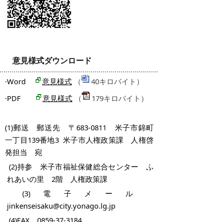
意見様式ダウンロード
·Word
（
40キロバイト）
意見様式
·PDF
（
179キロバイト）
意見様式
(1)郵送 郵送先 〒683-0811 米子市錦町
一丁目139番地3 米子市人権政策課 人権啓
発担当 宛
(2)持参 米子市福祉保健総合センター ふ
れあいの里 2階 人権政策課
(3)電子メール
jinkenseisaku@city.yonago.lg.jp
(4)FAX 0859-37-3184