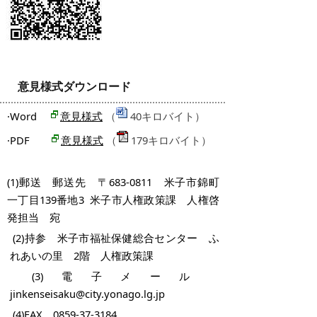
意見様式ダウンロード
·Word
（
40キロバイト）
意見様式
·PDF
（
179キロバイト）
意見様式
(1)郵送 郵送先 〒683-0811 米子市錦町
一丁目139番地3 米子市人権政策課 人権啓
発担当 宛
(2)持参 米子市福祉保健総合センター ふ
れあいの里 2階 人権政策課
(3)電子メール
jinkenseisaku@city.yonago.lg.jp
(4)FAX 0859-37-3184