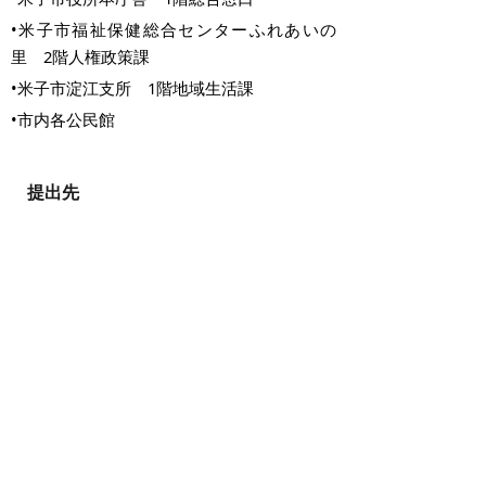
•米子市福祉保健総合センターふれあいの
里 2階人権政策課
•米子市淀江支所 1階地域生活課
•市内各公民館
提出先
〒683-0811 米子市錦町一丁目139番地3
米子市総合政策部人権政策課
電話:(0859)23-5415 ファクシミリ:
(0859)37-3184
Eメール: jinkenseisaku@city.yonago.lg.jp
掲載日：2026年2月18日
お問い合わせ先
人権・男女共同参画課