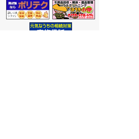
バナー広告を募集しています
サイトマップ
プライバシーポリシー
このサイトの考えかた
リンク・著作権
このサイトの使いかた
問い合わせ
米子市役所
〒683-8686 鳥取県米子市加
茂町一丁目1番地
代表番号：0859-22-7111
市
役所庁舎案内
開庁時間：
平日午前9時から
午後5時まで
（祝日、年末年
始を除く）