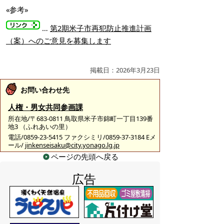
«参考»
…
第2期米子市再犯防止推進計画
（案）へのご意見を募集します
掲載日：2026年3月23日
お問い合わせ先
人権・男女共同参画課
所在地/〒683-0811 鳥取県米子市錦町一丁目139番
地3 （ふれあいの里）
電話/0859-23-5415 ファクシミリ/0859-37-3184 Eメ
ール/
jinkenseisaku@city.yonago.lg.jp
ページの先頭へ戻る
広告