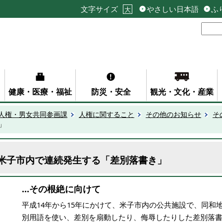
文字サイズ
やさしい日本語
ふ
大
健康・医療・福祉
防災・安全
観光・文化・産業
人権・男女共同参画課
人権に関すること
その他のお知らせ
そ
」
米子市内で連続発生する「差別落書き」
…その根絶に向けて
平成14年から15年にかけて、米子市内の公共施設で、同和
別用語を使い、差別を扇動したり、侮辱したりした差別落