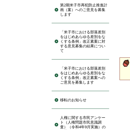
第2期米子市再犯防止推進計
画（案）へのご意見を募集
します
「米子市における部落差別
をはじめあらゆる差別をな
くする条例」改正素案に対
する意見募集の結果につい
て
「米子市における部落差別
をはじめあらゆる差別をな
くする条例」改正素案への
ご意見を募集します
移転のお知らせ
人権に関する市民アンケー
ト（人権問題市民意識調
査）（令和4年9月実施）の