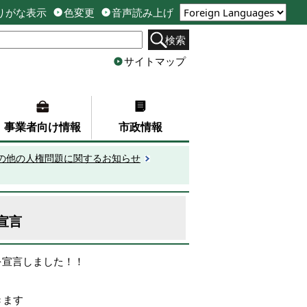
りがな表示
色変更
音声読み上げ
検索
サイトマップ
事業者向け情報
市政情報
の他の人権問題に関するお知らせ
宣言
を宣言しました！！
きます