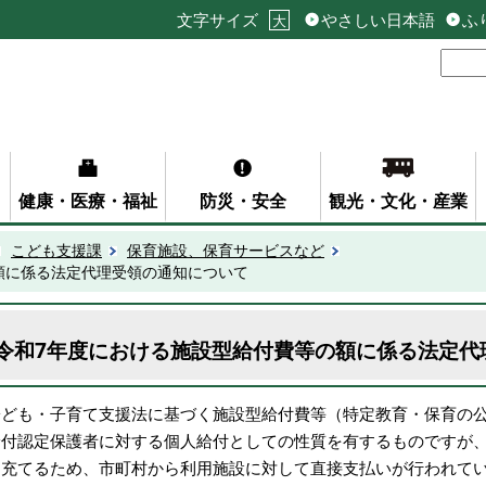
文字サイズ
やさしい日本語
ふ
大
健康・医療・福祉
防災・安全
観光・文化・産業
こども支援課
保育施設、保育サービスなど
額に係る法定代理受領の通知について
令和7年度における施設型給付費等の額に係る法定代
子ども・子育て支援法に基づく施設型給付費等（特定教育・保育の
給付認定保護者に対する個人給付としての性質を有するものですが
に充てるため、市町村から利用施設に対して直接支払いが行われて