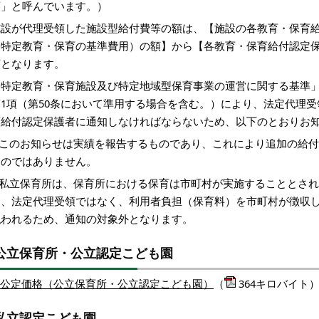
領」と呼んでいます。）
施設が代理受領した施設型給付費等の額は、【施設の各教育・保育
る特定教育・保育の基準費用）の額】から【各教育・保育給付認定
額となります。
「特定教育・保育施設及び特定地域型保育事業の運営に関する基準」（
第1項（第50条において準用する場合を含む。）により、法定代理
育給付認定保護者に通知しなければならないため、以下のとおりお
※このお知らせは実績を報告するものであり、これにより追加の給
ものではありません。
※私立保育所は、保育所における保育は市町村が実施することとされ
ら、法定代理受領ではなく、利用者負担（保育料）を市町村が徴収
払われるため、通知の対象外となります。
公立保育所・公立認定こども園
公定価格（公立保育所・公立認定こども園）
（
364キロバイト
私立認定こども園