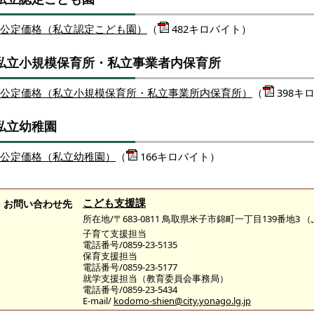
公定価格（私立認定こども園）
（
482キロバイト）
私立小規模保育所・私立事業者内保育所
公定価格（私立小規模保育所・私立事業所内保育所）
（
398キ
私立幼稚園
公定価格（私立幼稚園）
（
166キロバイト）
こども支援課
お問い合わせ先
所在地/〒683-0811 鳥取県米子市錦町一丁目139番地3
子育て支援担当
電話番号/0859-23-5135
保育支援担当
電話番号/0859-23-5177
就学支援担当（教育委員会事務局）
電話番号/0859-23-5434
E-mail/
kodomo-shien@city.yonago.lg.jp