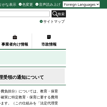
りがな表示
色変更
音声読み上げ
検索
サイトマップ
事業者向け情報
市政情報
理受領の通知について
公費負担分）については、教育・保育
、確実に特定教育・保育に要する費用
います。（この仕組みを「法定代理受