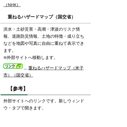
（NHK）
重ねるハザードマップ（国交省）
洪水・土砂災害・高潮・津波のリスク情
報、道路防災情報、土地の特徴・成り立ち
などを地図や写真に自由に重ねて表示でき
ます。
※外部サイトへ移動します。
…
重ねるハザードマップ（米子
市）（国交省）
【参考】
外部サイトへのリンクです。新しウィンド
ウ・タブで開きます。
…
日野川水系日野川・法勝寺川
洪水浸水想定区域図（日野川河川事務所ホ