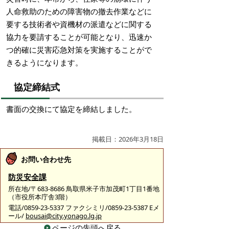
人命救助のための障害物の撤去作業などに
要する技術者や資機材の派遣などに関する
協力を要請することが可能となり、迅速か
つ的確に災害応急対策を実施することがで
きるようになります。
協定締結式
書面の交換にて協定を締結しました。
掲載日：2026年3月18日
お問い合わせ先
防災安全課
所在地/〒683-8686 鳥取県米子市加茂町1丁目1番地
（市役所本庁舎3階）
電話/0859-23-5337 ファクシミリ/0859-23-5387 Eメ
ール/
bousai@city.yonago.lg.jp
ページの先頭へ戻る