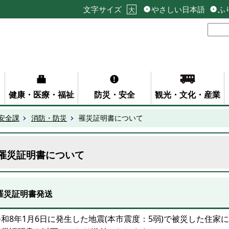
文字サイズ
やさしい日本語
ふ
大
健康・医療・福祉
防災・安全
観光・文化・産業
安全課
消防・防災
罹災証明書について
罹災証明書について
罹災証明書発送
令和8年1月6日に発生した地震(本市震度：5弱)で被災した住