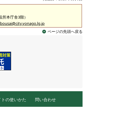
市役所本庁舎3階）
bousai@city.yonago.lg.jp
ページの先頭へ戻る
イトの使いかた
問い合わせ