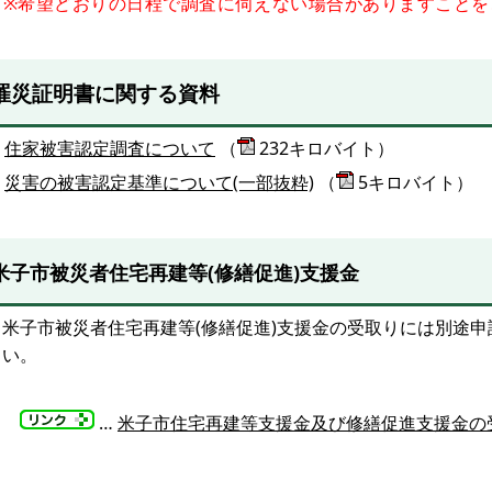
※希望どおりの日程で調査に伺えない場合がありますことを
罹災証明書に関する資料
住家被害認定調査について
（
232キロバイト）
災害の被害認定基準について(一部抜粋)
（
5キロバイト）
米子市被災者住宅再建等(修繕促進)支援金
米子市被災者住宅再建等(修繕促進)支援金の受取り
には別途申
さい。
…
米子市住宅再建等支援金及び修繕促進支援金の