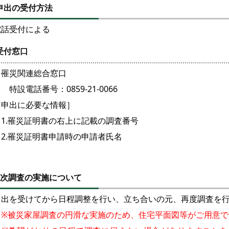
申出の受付方法
電話受付による
受付窓口
罹災関連総合窓口
設電話番号：0859-21-0066
［申出に必要な情報］
1.罹災証明書の右上に記載の調査番号
2.罹災証明書申請時の申請者氏名
2次調査の実施について
申出を受けてから日程調整を行い、立ち合いの元、再度調査を
※被災家屋調査の円滑な実施のため、住宅平面図等がご用意で