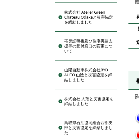
株式会社 Atelier Green
Chateau Odakaと災害協定
を締結しました
郵
罹災証明書及び住宅再建支
援等の受付窓口の変更につ
いて
山陽自動車株式会社BYD
AUTO 山陰と災害協定を締
結しました
株式会社 大翔と災害協定を
締結しました
鳥取県石油協同組合西部支
部と災害協定を締結しまし
た