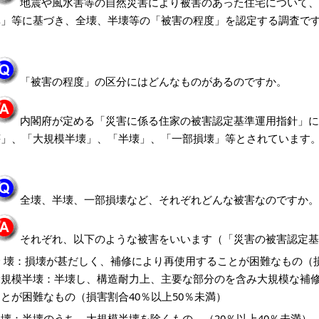
地震や風水害等の自然災害により被害のあった住宅について、
準」等に基づき、全壊、半壊等の「被害の程度」を認定する調査で
「被害の程度」の区分にはどんなものがあるのですか。
内閣府が定める「災害に係る住家の被害認定基準運用指針」に
壊」、「大規模半壊」、「半壊」、「一部損壊」等とされています
全壊、半壊、
一部損壊など
、それぞれどんな被害なのですか。
それぞれ、以下のような被害をいいます（「災害の被害認定基
全 壊：損壊が甚だしく、補修により再使用することが困難なもの（損
大規模半壊：半壊し、構造耐力上、主要な部分のを含み大規模な補
ことが困難なもの
（損害割合40％以上50％未満）
半壊：半壊のうち、大規模半壊を除くもの。（20％以上40％未満）