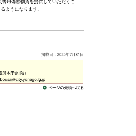
災害用備蓄物資を提供していただくこ
きるようになります。
掲載日：2025年7月31日
市役所本庁舎3階）
bousai@city.yonago.lg.jp
ページの先頭へ戻る