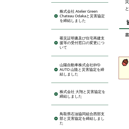
株式会社 Atelier Green
Chateau Odakaと災害協定
を締結しました
罹災証明書及び住宅再建支
援等の受付窓口の変更につ
いて
山陽自動車株式会社BYD
AUTO 山陰と災害協定を締
結しました
株式会社 大翔と災害協定を
締結しました
鳥取県石油協同組合西部支
部と災害協定を締結しまし
た