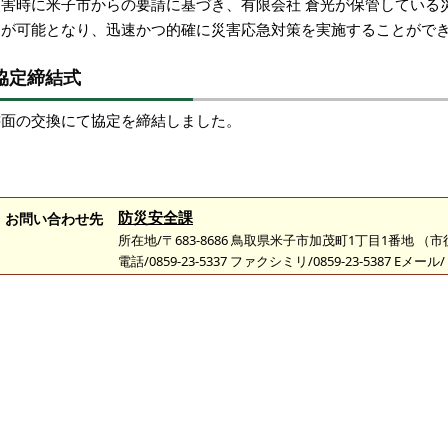
災害時に米子市からの要請に基づき、有限会社 倉光が保管している
とが可能となり、迅速かつ的確に災害応急対策を実施することがで
協定締結式
書面の交換にて協定を締結しました。
防災安全課
お問い合わせ先
所在地/〒683-8686 鳥取県米子市加茂町1丁目1番地 （
電話/0859-23-5337 ファクシミリ/0859-23-5387 Eメール/