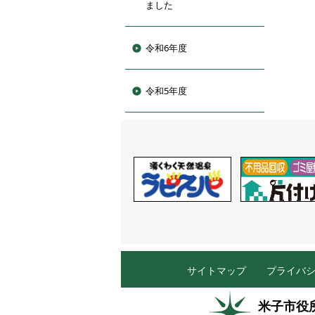
ました
令和6年度
令和5年度
サイトマップ
プライバ
米子市役