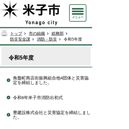
メニュー
トップ
市の組織
総務部
防災安全課
消防・防災
令和5年度
令和5年度
角盤町商店街振興組合他4団体と災害協
定を締結しました。
令和6年米子市消防出初式
豊建設株式会社と災害協定を締結しまし
た。