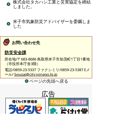
株式会社タカハシ工業と災害協定を締結
しました。
米子市気象防災アドバイザーを委嘱しま
した
お問い合わせ先
防災安全課
所在地/〒683-8686 鳥取県米子市加茂町1丁目1番地
（市役所本庁舎3階）
電話/0859-23-5337 ファクシミリ/0859-23-5387 Eメ
ール/
bousai@city.yonago.lg.jp
ページの先頭へ戻る
広告