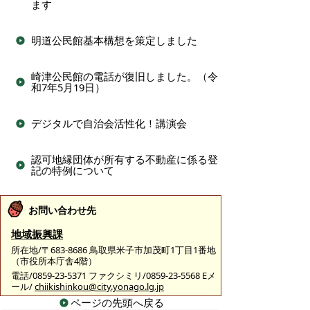
ます
明道公民館基本構想を策定しました
崎津公民館の電話が復旧しました。（令
和7年5月19日）
デジタルで自治会活性化！講演会
認可地縁団体が所有する不動産に係る登
記の特例について
お問い合わせ先
地域振興課
所在地/〒683-8686 鳥取県米子市加茂町1丁目1番地
（市役所本庁舎4階）
電話/0859-23-5371 ファクシミリ/0859-23-5568 Eメ
ール/
chiikishinkou@city.yonago.lg.jp
ページの先頭へ戻る