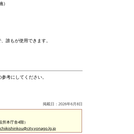
施）
で、誰もが使用できます。
用の参考にしてください。
掲載日：2026年6月8日
市役所本庁舎4階）
chiikishinkou@city.yonago.lg.jp