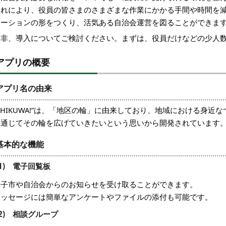
これにより、役員の皆さまのさまざまな作業にかかる手間や時間を
ケーションの形をつくり、活気ある自治会運営を図ることができま
是非、導入についてご検討ください。
まずは、役員だけなどの少人
アプリの概要
アプリ名の由来
CHIKUWA!”は、「地区の輪」に由来しており、地域における身
を通じてその輪を広げていきたいという思いから開発されています
基本的な機能
(1) 電子回覧板
米子市や自治会からのお知らせを受け取ることができます。
メッセージには簡単なアンケートやファイルの添付も可能です。
(2) 相談グループ