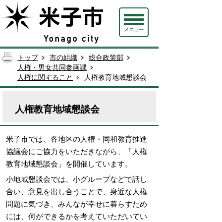
メニュー
トップ
市の組織
総合政策部
人権・男女共同参画課
人権に関すること
人権教育地域懇談会
人権教育地域懇談会
米子市では、各地区の人権・同和教育推進
協議会にご協力をいただきながら、「人権
教育地域懇談会」を開催しています。
小地域懇談会では、小グループなどで話し
合い、意見を出し合うことで、身近な人権
問題に気づき、みんなが幸せに暮らすため
には、何ができるかを考えていただいてい