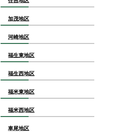
住吉地区
加茂地区
河崎地区
福生東地区
福生西地区
福米東地区
福米西地区
車尾地区