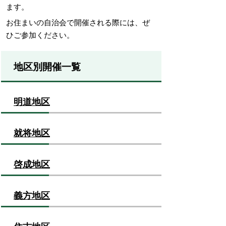
ます。
お住まいの自治会で開催される際には、ぜ
ひご参加ください。
地区別開催一覧
明道地区
就将地区
啓成地区
義方地区