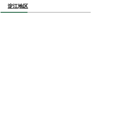
淀江地区
宇田川地区
大和地区
お問い合わせ先
人権・男女共同参画課
所在地/〒683-0811 鳥取県米子市錦町一丁目139番
地3 （ふれあいの里）
電話/0859-23-5415 ファクシミリ/0859-37-3184 Eメ
ール/
jinkenseisaku@city.yonago.lg.jp
ページの先頭へ戻る
広告