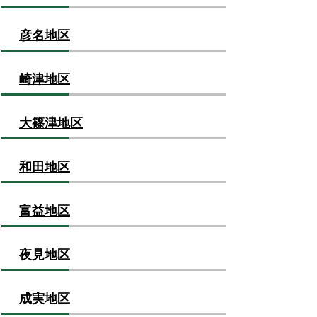
彦名地区
崎津地区
大篠津地区
和田地区
富益地区
夜見地区
成実地区