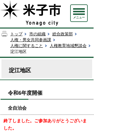
メニュー
トップ
市の組織
総合政策部
人権・男女共同参画課
人権に関すること
人権教育地域懇談会
淀江地区
淀江地区
令和6年度開催
全自治会
終了しました。ご参加ありがとうございま
した。