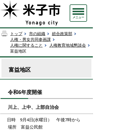
メニュー
トップ
市の組織
総合政策部
人権・男女共同参画課
人権に関すること
人権教育地域懇談会
富益地区
富益地区
令和6年度開催
川上、上中、上部自治会
日時 9月4日(水曜日） 午後7時から
場所 富益公民館