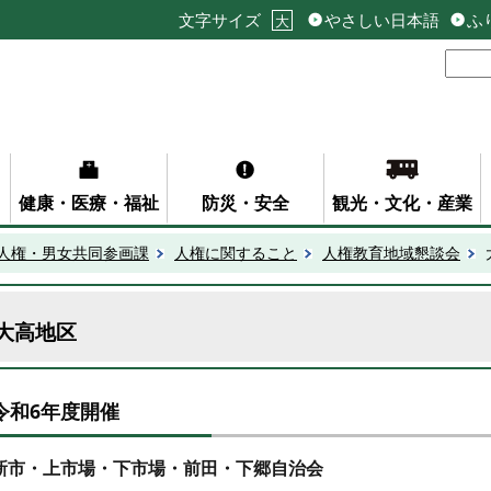
文字サイズ
やさしい日本語
ふ
大
健康・医療・福祉
防災・安全
観光・文化・産業
人権・男女共同参画課
人権に関すること
人権教育地域懇談会
大高地区
令和6年度開催
新市・上市場・下市場・前田・下郷自治会