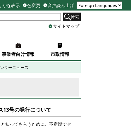
りがな表示
色変更
音声読み上げ
検索
サイトマップ
事業者向け情報
市政情報
ンターニュース
13号の発行について
と知ってもらうために、不定期でセ