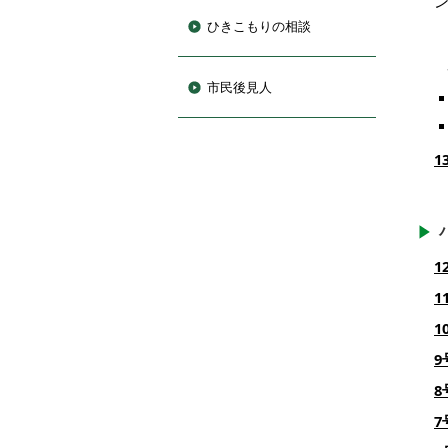
ひきこもりの相談
市民後見人
1
1
1
1
9
8
7