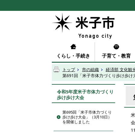
くらし・手続き
子育て・教育
トップ
市の組織
経済部 文化観
第691回「米子市体力づくり歩け歩け
令和5年度米子市体力づくり
歩け歩け大会
第695回「米子市体力づくり
歩け歩け大会」（3月10日）
を開催しました