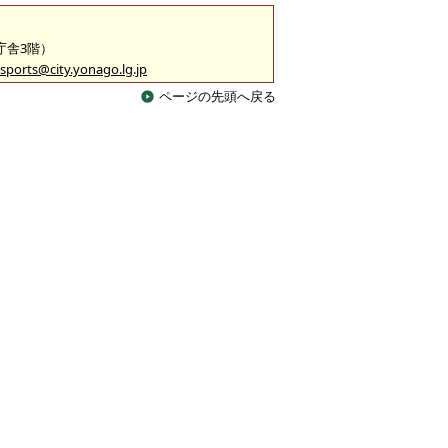
2庁舎3階）
sports@city.yonago.lg.jp
ページの先頭へ戻る