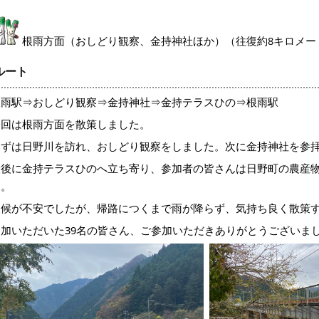
根雨方面（おしどり観察、金持神社ほか）
（往復約8キロメー
ルート
根雨駅⇒おしどり観察⇒金持神社⇒金持テラスひの⇒根雨駅
今回は根雨方面を散策しました。
まずは日野川を訪れ、おしどり観察をしました。次に金持神社を参
最後に金持テラスひのへ立ち寄り、参加者の皆さんは日野町の農産
た。
天候が不安でしたが、帰路につくまで雨が降らず、気持ち良く散策
参加いただいた39名の皆さん、ご参加いただきありがとうございま