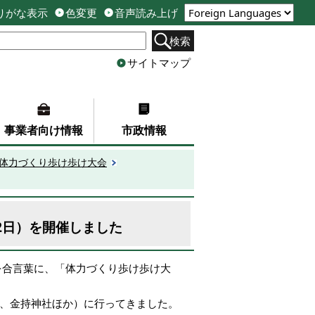
りがな表示
色変更
音声読み上げ
検索
サイトマップ
事業者向け情報
市政情報
市体力づくり歩け歩け大会
2日）を開催しました
を合言葉に、「体力づくり歩け歩け大
観察、金持神社ほか）に行ってきました。