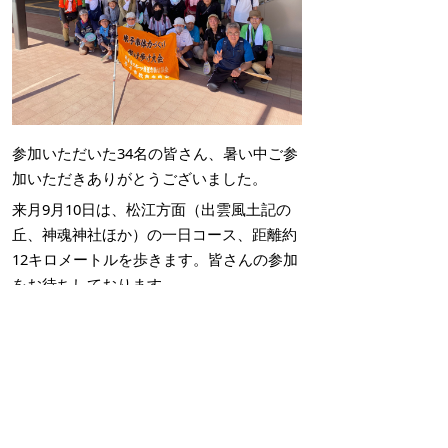
参加いただいた34名の皆さん、暑い中ご参
加いただきありがとうございました。
来月9月10日は、松江方面（出雲風土記の
丘、神魂神社ほか）の一日コース、距離約
12キロメートルを歩きます。皆さんの参加
をお待ちしております。
掲載日：2023年8月8日
お問い合わせ先
スポーツ振興課
所在地/〒683-0067 鳥取県米子市東町161-2 （市役
所第2庁舎3階）
電話/0859-23-5426 ファクシミリ/0859-23-5414 Eメ