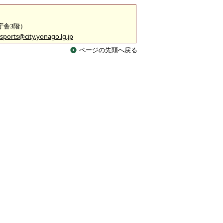
2庁舎3階）
sports@city.yonago.lg.jp
ページの先頭へ戻る