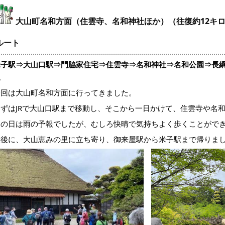
大山町名和方面（住雲寺、名和神社ほか）（往復約12キ
ルート
米子駅⇒大山口駅⇒門脇家住宅⇒住雲寺⇒名和神社⇒名和公園⇒長
駅
今回は大山町名和方面に行ってきました。
まずはJRで大山口駅まで移動し、そこから一日かけて、住雲寺や名
この日は雨の予報でしたが、むしろ快晴で気持ちよく歩くことがで
最後に、大山恵みの里に立ち寄り、御来屋駅から米子駅まで帰り