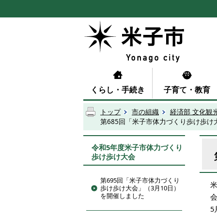
くらし・手続き
子育て・教育
トップ
市の組織
経済部 文化観
第685回「米子市体力づくり歩け歩け
令和5年度米子市体力づくり
歩け歩け大会
第695回「米子市体力づくり
歩け歩け大会」（3月10日）
を開催しました