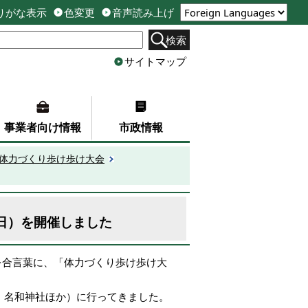
りがな表示
色変更
音声読み上げ
検索
サイトマップ
事業者向け情報
市政情報
市体力づくり歩け歩け大会
4日）を開催しました
を合言葉に、「体力づくり歩け歩け大
寺、名和神社ほか）に行ってきました。