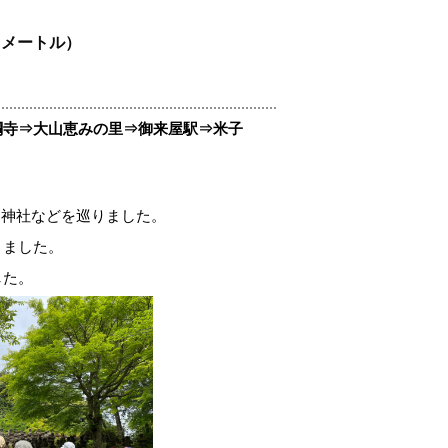
ロメートル）
綱寺⇒大山恵みの里⇒御来屋駅⇒米子
和神社などを巡りました。
きました。
ました。