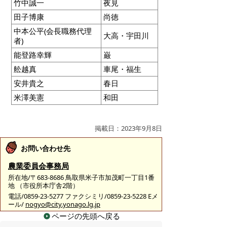
竹中誠一
夜見
田子博康
尚徳
中本公平(会長職務代理
大高・宇田川
者)
能登路幸輝
巌
舩越真
車尾・福生
安井貴之
春日
米澤美憲
和田
掲載日：2023年9月8日
お問い合わせ先
農業委員会事務局
所在地/〒683-8686 鳥取県米子市加茂町一丁目1番
地 （市役所本庁舎2階）
電話/0859-23-5277 ファクシミリ/0859-23-5228 Eメ
ール/
nogyo@city.yonago.lg.jp
ページの先頭へ戻る