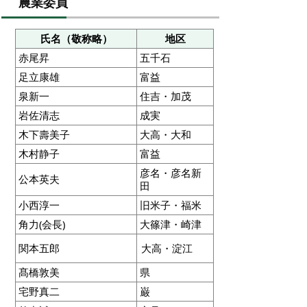
農業委員
氏名（敬称略）
地区
赤尾昇
五千石
足立康雄
富益
泉新一
住吉・加茂
岩佐清志
成実
木下壽美子
大高
・
大和
木村静子
富益
彦名・彦名新
公本英夫
田
小西淳一
旧米子・福米
角力(会長)
大篠津・崎津
関本五郎
大高・淀江
髙橋敦美
県
宅野真二
巌