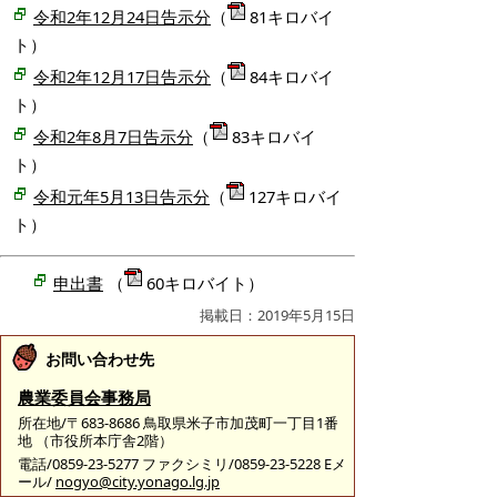
令和2年12月24日告示分
（
81キロバイ
ト）
令和2年12月17日告示分
（
84キロバイ
ト）
令和2年8月7日告示分
（
83キロバイ
ト）
令和元年5月13日告示分
（
127キロバイ
ト）
申出書
（
60キロバイト）
掲載日：2019年5月15日
お問い合わせ先
農業委員会事務局
所在地/〒683-8686 鳥取県米子市加茂町一丁目1番
地 （市役所本庁舎2階）
電話/0859-23-5277 ファクシミリ/0859-23-5228 Eメ
ール/
nogyo@city.yonago.lg.jp