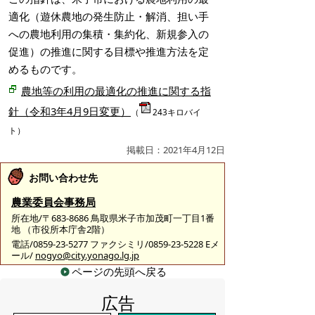
適化（遊休農地の発生防止・解消、担い手
への農地利用の集積・集約化、新規参入の
促進）の推進に関する目標や推進方法を定
めるものです。
農地等の利用の最適化の推進に関する指
針（令和3年4月9日変更）
（
243キロバイ
ト）
掲載日：2021年4月12日
お問い合わせ先
農業委員会事務局
所在地/〒683-8686 鳥取県米子市加茂町一丁目1番
地 （市役所本庁舎2階）
電話/0859-23-5277 ファクシミリ/0859-23-5228 Eメ
ール/
nogyo@city.yonago.lg.jp
ページの先頭へ戻る
広告