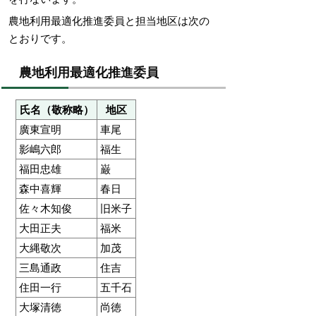
農地利用最適化推進委員と担当地区は次の
とおりです。
農地利用最適化推進委員
氏名（敬称略）
地区
廣東宣明
車尾
影嶋六郎
福生
福田忠雄
巌
森中喜輝
春日
佐々木知俊
旧米子
大田正夫
福米
大縄敬次
加茂
三島通政
住吉
住田一行
五千石
大塚清徳
尚徳