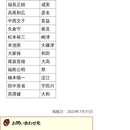
福長正樹
成実
高尾和広
彦名
中西文子
富益
矢倉守
夜見
松本裕三
崎津
本池実
大篠津
大家保
和田
尾坂宣雄
大高
福島公明
県
橋本愼一
淀江
田中英省
宇田川
髙濱健
大和
掲載日：2023年7月31日
お問い合わせ先