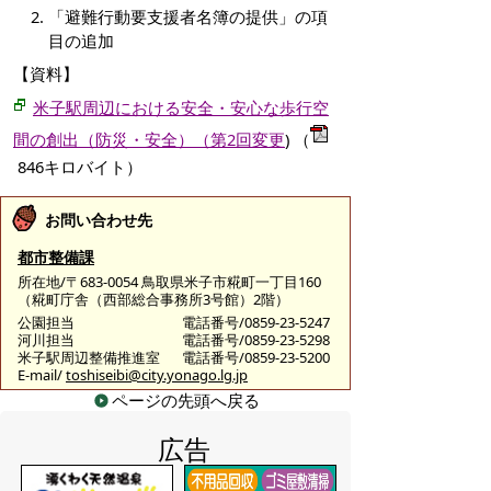
「避難行動要支援者名簿の提供」の項
目の追加
【資料】
米子駅周辺における安全・安心な歩行空
間の創出（防災・安全）（第2回変更
)
（
846キロバイト）
お問い合わせ先
都市整備課
所在地/〒683-0054 鳥取県米子市糀町一丁目160
（糀町庁舎（西部総合事務所3号館）2階）
公園担当
電話番号/0859-23-5247
河川担当
電話番号/0859-23-5298
米子駅周辺整備推進室
電話番号/0859-23-5200
E-mail/
toshiseibi@city.yonago.lg.jp
ページの先頭へ戻る
広告