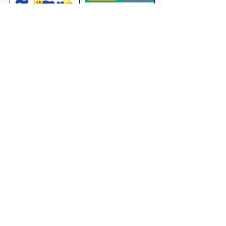
バナー広告を募集しています
サイトマップ
プライバシーポリシー
このサイトの考えかた
リンク・著作権
このサイトの使いかた
問い合わせ
米子市役所
〒683-8686 鳥取県米子市加
茂町一丁目1番地
代表番号：0859-22-7111
市
役所庁舎案内