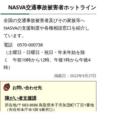
NASVA交通事故被害者ホットライン
全国の交通事故被害者及びその家族等へ
NASVAの支援制度や各種相談窓口を紹介し
ています。
電話 0570-000738
（土曜日・日曜日・祝日・年末年始を除
く 午前10時から12時、午後1時から午後4
時）
掲載日：2022年9月27日
お問い合わせ先
障がい者支援課
所在地/〒683-8686 鳥取県米子市加茂町1丁目1番地
（市役所本庁舎1階 9番窓口）
電話/0859-23-5153 ファクシミリ/0859-23-5393 Eメ
ール/
shien@city.yonago.lg.jp
ページの先頭へ戻る