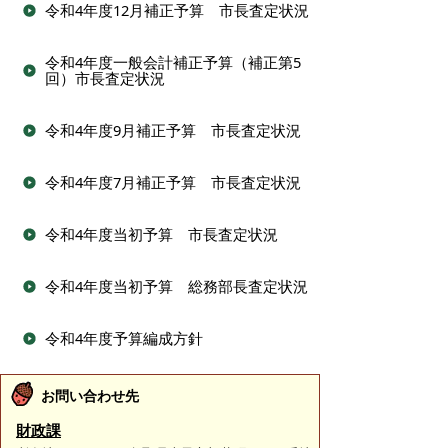
令和4年度12月補正予算 市長査定状況
令和4年度一般会計補正予算（補正第5
回）市長査定状況
令和4年度9月補正予算 市長査定状況
令和4年度7月補正予算 市長査定状況
令和4年度当初予算 市長査定状況
令和4年度当初予算 総務部長査定状況
令和4年度予算編成方針
お問い合わせ先
財政課