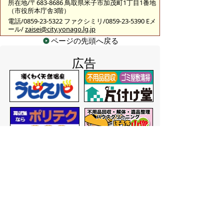
所在地/〒683-8686 鳥取県米子市加茂町1丁目1番地
（市役所本庁舎3階）
電話/0859-23-5322 ファクシミリ/0859-23-5390 Eメ
ール/
zaisei@city.yonago.lg.jp
ページの先頭へ戻る
広告
バナー広告を募集しています
サイトマップ
プライバシーポリシー