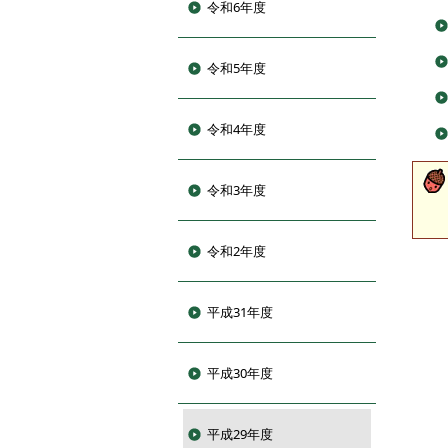
令和6年度
令和5年度
令和4年度
令和3年度
令和2年度
平成31年度
平成30年度
平成29年度