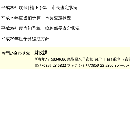
平成29年度6月補正予算 市長査定状況
平成29年度当初予算 市長査定状況
平成29年度当初予算 総務部長査定状況
平成29年度予算編成方針
財政課
お問い合わせ先
所在地/〒683-8686 鳥取県米子市加茂町1丁目1番地 （
電話/0859-23-5322 ファクシミリ/0859-23-5390 Eメール/