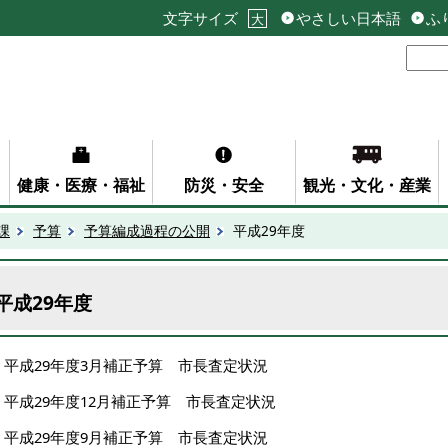
文字サイズ
やさしい日本語
ふ
大
健康・医療・福祉
防災・安全
観光・文化・産業
課
予算
予算編成過程の公開
平成29年度
平成29年度
平成29年度3月補正予算 市長査定状況
平成29年度12月補正予算 市長査定状況
平成29年度9月補正予算 市長査定状況