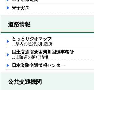
米子ガス
道路情報
とっとりジオマップ
…県内の通行規制箇所
国土交通省倉吉河川国道事務所
…山陰道の通行情報
日本道路交通情報センター
公共交通機関
JR西日本列車運行情報
日本交通株式会社
…米子―神戸・大阪線、米子―京都線、米子
―広島線
日ノ丸自動車株式会社
…米子―広島線、米子・松江・出雲―岡山線