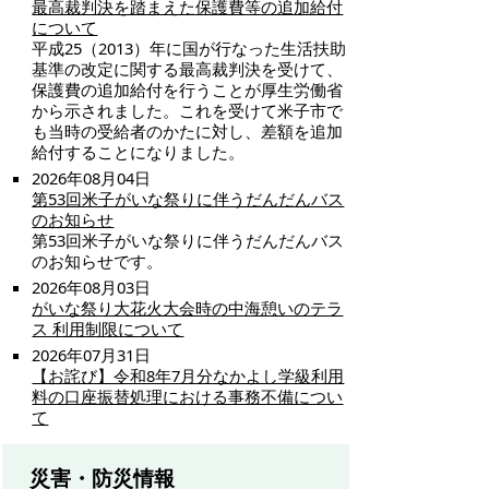
最高裁判決を踏まえた保護費等の追加給付
について
平成25（2013）年に国が行なった生活扶助
基準の改定に関する最高裁判決を受けて、
保護費の追加給付を行うことが厚生労働省
から示されました。これを受けて米子市で
も当時の受給者のかたに対し、差額を追加
給付することになりました。
2026年08月04日
第53回米子がいな祭りに伴うだんだんバス
のお知らせ
第53回米子がいな祭りに伴うだんだんバス
のお知らせです。
2026年08月03日
がいな祭り大花火大会時の中海憩いのテラ
ス 利用制限について
2026年07月31日
【お詫び】令和8年7月分なかよし学級利用
料の口座振替処理における事務不備につい
て
災害・防災情報