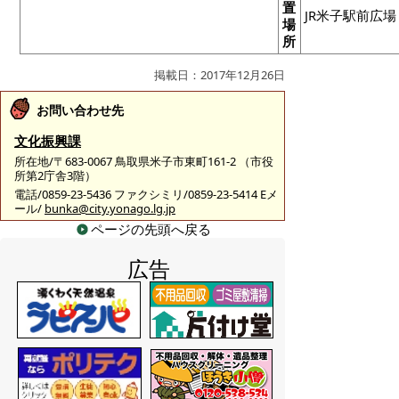
置
JR米子駅前広場
場
所
掲載日：2017年12月26日
お問い合わせ先
文化振興課
所在地/〒683-0067 鳥取県米子市東町161-2 （市役
所第2庁舎3階）
電話/0859-23-5436 ファクシミリ/0859-23-5414 Eメ
ール/
bunka@city.yonago.lg.jp
ページの先頭へ戻る
広告