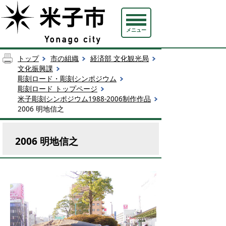
メニュー
トップ
市の組織
経済部 文化観光局
文化振興課
彫刻ロード・彫刻シンポジウム
彫刻ロード トップページ
米子彫刻シンポジウム1988-2006制作作品
2006 明地信之
2006 明地信之