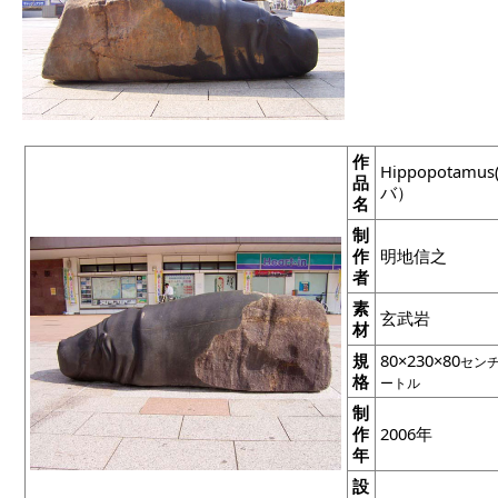
作
Hippopotamus
品
バ）
名
制
作
明地信之
者
素
玄武岩
材
規
80×230×80
セン
格
ートル
制
作
2006年
年
設