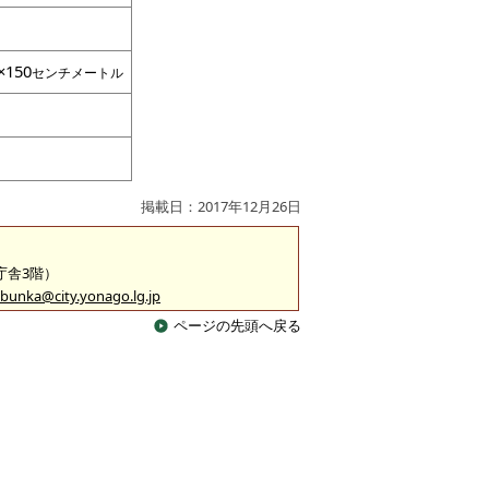
×150
センチメートル
園
掲載日：2017年12月26日
2庁舎3階）
bunka@city.yonago.lg.jp
ページの先頭へ戻る