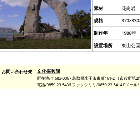
素材
花崗岩
規格
370×330
制作年
1988年
設置場所
東山公
文化振興課
お問い合わせ先
所在地/〒683-0067 鳥取県米子市東町161-2 （市役所第
電話/0859-23-5436 ファクシミリ/0859-23-5414 Eメール/