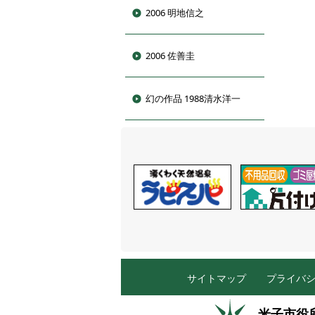
2006 明地信之
2006 佐善圭
幻の作品 1988清水洋一
サイトマップ
プライバ
米子市役