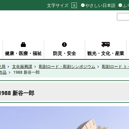
文字サイズ
やさしい日本語
ふ
大
健康・医療・福祉
防災・安全
観光・文化・産業
光局
文化振興課
彫刻ロード・彫刻シンポジウム
彫刻ロード ト
作作品
1988 新谷一郎
1988 新谷一郎