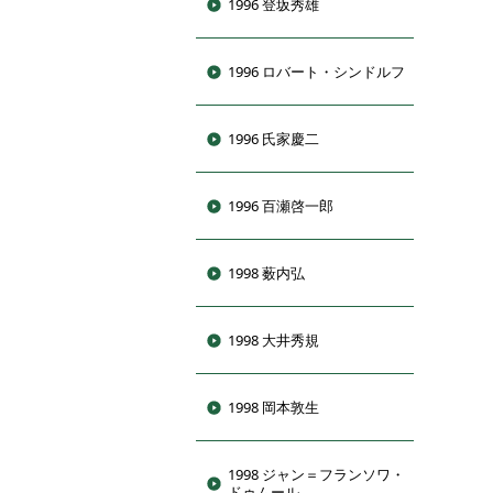
1996 登坂秀雄
1996 ロバート・シンドルフ
1996 氏家慶二
1996 百瀬啓一郎
1998 薮内弘
1998 大井秀規
1998 岡本敦生
1998 ジャン＝フランソワ・
ドゥムール