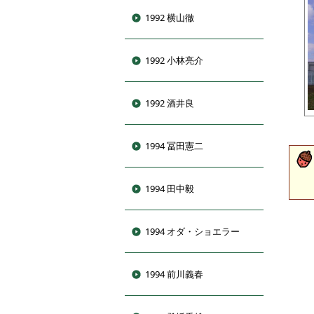
1992 横山徹
1992 小林亮介
1992 酒井良
1994 冨田憲二
1994 田中毅
1994 オダ・ショエラー
1994 前川義春