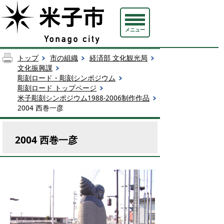
メニュー
トップ
市の組織
経済部 文化観光局
文化振興課
彫刻ロード・彫刻シンポジウム
彫刻ロード トップページ
米子彫刻シンポジウム1988-2006制作作品
2004 西巻一彦
2004 西巻一彦