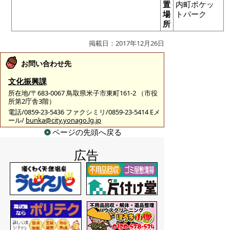
置
内町ポケッ
場
トパーク
所
掲載日：2017年12月26日
お問い合わせ先
文化振興課
所在地/〒683-0067 鳥取県米子市東町161-2 （市役
所第2庁舎3階）
電話/0859-23-5436 ファクシミリ/0859-23-5414 Eメ
ール/
bunka@city.yonago.lg.jp
ページの先頭へ戻る
広告