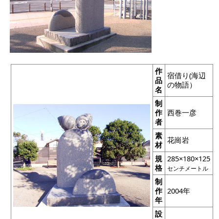
作
宿借り(海辺
品
の物語）
名
制
作
西巻一彦
者
素
花崗岩
材
規
285×180×125
格
センチメートル
制
作
2004年
年
設