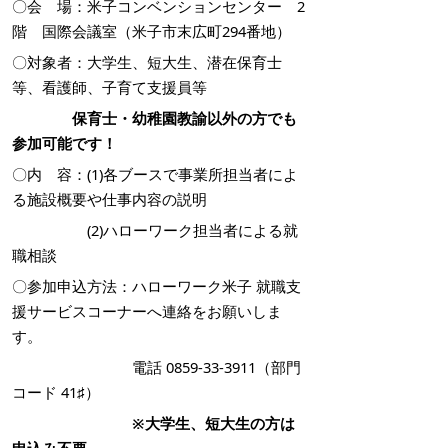
〇会 場：米子コンベンションセンター 2
階 国際会議室（米子市末広町294番地）
〇対象者：大学生、短大生、潜在保育士
等、看護師、子育て支援員等
保育士・幼稚園教諭以外の方でも
参加可能です！
〇内 容：(1)各ブースで事業所担当者によ
る施設概要や仕事内容の説明
(2)ハローワーク担当者による就
職相談
〇参加申込方法：ハローワーク米子 就職支
援サービスコーナーへ連絡をお願いしま
す。
電話 0859-33-3911（部門
コード 41♯）
※大学生、短大生の方は