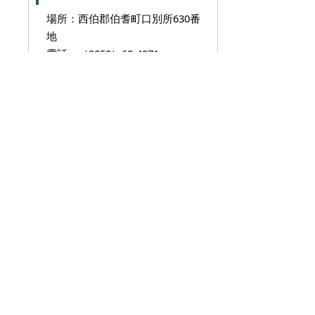
場所：西伯郡伯耆町口別所630番
地
電話：（0859）68-4071
…電話でのお問い合わせは、平日
午前8時30分から午後5時15分ま
でにお願いします。
広告