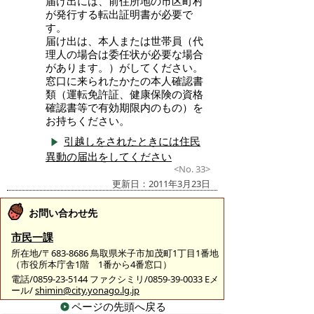
届け出には、前住所地の市区町村
が発行する転出証明書が必要で
す。
届け出は、本人または世帯員（代
理人の場合は委任状が必要な場合
があります。）がしてください。
窓口に来られたかたの本人確認書
類（運転免許証、健康保険の資格
確認書等で有効期限内のもの）を
お持ちください。
引越しをされたときには住民
異動の届出をしてください
<No. 33>
更新日：2011年3月23日
お問い合わせ先
市民一課
所在地/〒683-8686 鳥取県米子市加茂町1丁目1番地
（市役所本庁舎1階 1番から4番窓口）
電話/0859-23-5144 ファクシミリ/0859-39-0033 Eメ
ール/
shimin@city.yonago.lg.jp
ページの先頭へ戻る