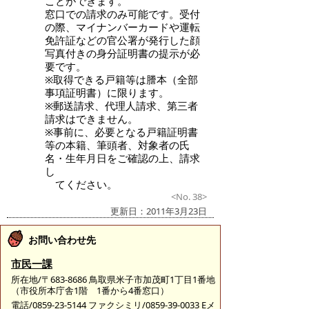
ことができます。
窓口での請求のみ可能です。受付
の際、マイナンバーカードや運転
免許証などの官公署が発行した顔
写真付きの身分証明書の提示が必
要です。
※取得できる戸籍等は謄本（全部
事項証明書）に限ります。
※郵送請求、代理人請求、第三者
請求はできません。
※事前に、必要となる戸籍証明書
等の本籍、筆頭者、対象者の氏
名・生年月日をご確認の上、請求
し
てください。
<No. 38>
更新日：2011年3月23日
お問い合わせ先
市民一課
所在地/〒683-8686 鳥取県米子市加茂町1丁目1番地
（市役所本庁舎1階 1番から4番窓口）
電話/0859-23-5144 ファクシミリ/0859-39-0033 Eメ