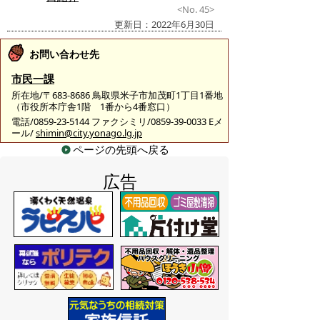
<No. 45>
更新日：2022年6月30日
お問い合わせ先
市民一課
所在地/〒683-8686 鳥取県米子市加茂町1丁目1番地
（市役所本庁舎1階 1番から4番窓口）
電話/0859-23-5144 ファクシミリ/0859-39-0033 Eメ
ール/
shimin@city.yonago.lg.jp
ページの先頭へ戻る
広告