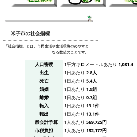
米子市の社会指標
「社会指標」とは、市民生活や生活環境のめやすと
なる数値のことです。
人口密度
1平方キロメートルあたり
1,081.4
出生
1日あたり
2.8人
死亡
1日あたり
5.4人
婚姻
1日あたり
1.9組
離婚
1日あたり
0.7組
転入
1日あたり
13.1件
転出
1日あたり
13.1件
一般会計予算
1人あたり
569,725円
市税負担
1人あたり
132,177円