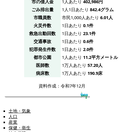
市の借入金
1人あたり
402,986円
ごみ排出量
1人1日あたり
842.4グラム
市職員数
市民1,000人あたり
6.01人
火災件数
1日あたり
0.1件
救急出動回数
1日あたり
23.1件
交通事故
1日あたり
0.6件
犯罪発生件数
1日あたり
2.0件
都市公園
1人あたり
11.2平方メートル
医師数
1万人あたり
57.20人
病床数
1万人あたり
190.9床
資料作成：令和7年12月
土地・気象
人口
産業
保健・衛生