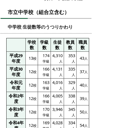
市立中学校（組合立含む）
中学校 生徒数等のうつりかわり
学校
学級
生徒
教員
職員
数
数
数
数
数
平成29
174
4,310
353
13
43
校
人
年度
学級
人
人
平成30
166
4,131
335
12
37
校
人
年度
学級
人
人
令和元
163
4,016
329
12
40
校
人
年度
学級
人
人
令和2年
166
4,005
338
12
39
校
人
度
学級
人
人
令和3年
170
3,946
345
12
50
校
人
度
学級
人
人
令和4年
169
4,028
334
12
54
校
人