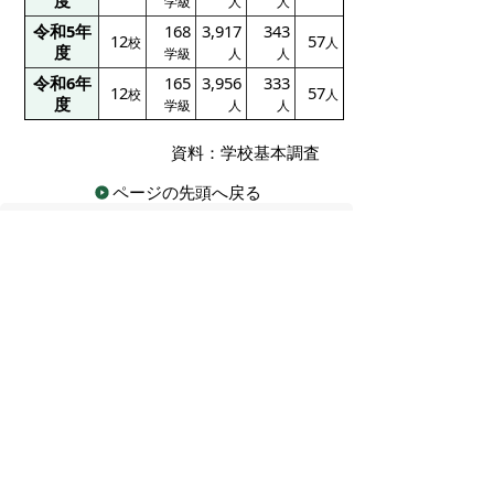
度
学級
人
人
令和5年
168
3,917
343
12
57
校
人
度
学級
人
人
令和6年
165
3,956
333
12
57
校
人
度
学級
人
人
資料：学校基本調査
ページの先頭へ戻る
広告