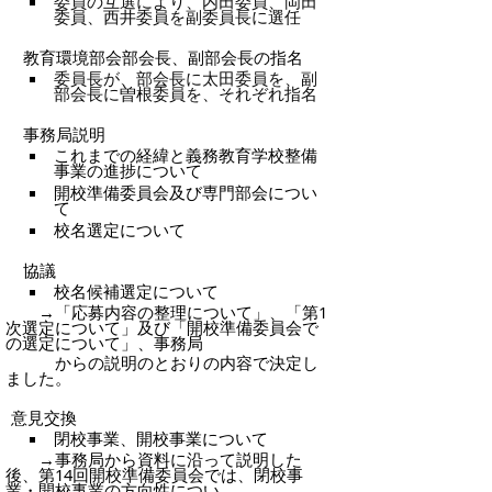
委員の互選により、内田委員、岡田
委員、西井委員を副委員長に選任
教育環境部会部会長、副部会長の指名
委員長が、部会長に太田委員を、副
部会長に曽根委員を、それぞれ指名
事務局説明
これまでの経緯と義務教育学校整備
事業の進捗について
開校準備委員会及び専門部会につい
て
校名選定について
協議
校名
候補選定について
→「応募内容の整理について」、「第1
次選定について」及び「開校準備委員会で
の選定について」、事務局
からの説明のとおりの内容で決定し
ました。
意見交換
閉校事業、開校事業について
→
事務局から資料に沿って説明した
後、第14回開校準備委員会では、閉校事
業・開校事業の方向性につい