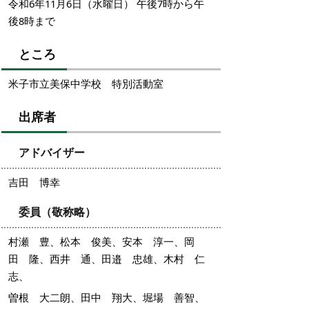
令和6年11月6日（水曜日） 午後7時から午
後8時まで
ところ
米子市立美保中学校 特別活動室
出席者
アドバイザー
吉田 博幸
委員（敬称略）
村瀬 豊、松本 俊美、安本 淳一、岡
田 隆、西井 通、田邉 忠雄、木村 仁
志、
曽根 大二朗、田中 翔大、堀場 善智、