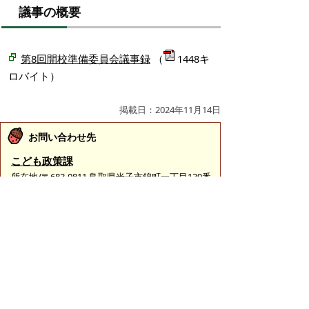
議事の概要
第8回開校準備委員会議事録
（
1448キ
ロバイト）
掲載日：2024年11月14日
お問い合わせ先
こども政策課
所在地/〒683-0811 鳥取県米子市錦町一丁目139番
地3 （ふれあいの里1階）
子育て政策担当
電話番号/0859-23-5178
こども育成担当
電話番号/0859-23-5439
学校政策担当（教育委員会事務局）
電話番号/0859-23-5421
義務教育学校準備担当（教育委員会事務局）
電話番号/0859-21-8376
E-mail/
kodomo-seisaku@city.yonago.lg.jp
ページの先頭へ戻る