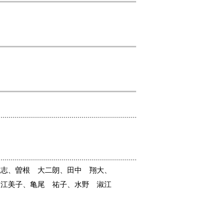
仁志、
曽根 大二朗、田中 翔大、
 江美子、亀尾 祐子、水野 淑江