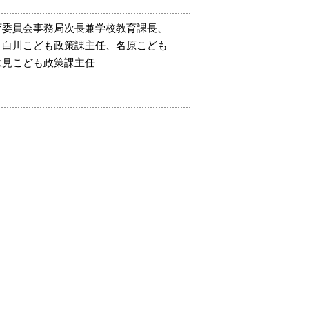
育委員会事務局次長兼学校教育課長、
、白川こども政策課主任、名原こども
永見こども政策課主任