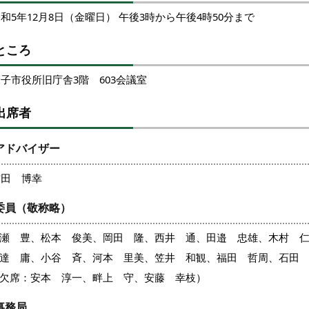
和5年12月8日（金曜日） 午後3時から午後4時50分まで
ところ
子市役所旧庁舎3階 603会議室
出席者
アドバイザー
吉田 博幸
委員（敬称略）
瀬 豊、松本 俊美、岡田 隆、西井 通、田邉 忠雄、木村 
達 庸、
小谷 斉、河本 里美、笠井 和観、福田 哲周、石田
欠席：安本 淳一、畔上 守、安藤 幸枝）
事務局