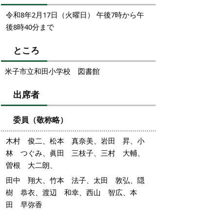
令和8年2月17日（火曜日） 午後7時から午
後8時40分まで
ところ
米子市立和田小学校 図書館
出席者
委員（敬称略）
木村 俊二、松本 真奈美、岩田 昇、小
林 つぐみ、眞田 三枝子、三村 大輔、
曽根 大二朗、
田中 翔大、竹本 法子、太田 敦弘、隠
樹 恭衣、渡辺 和幸、西山 智広、本
田 早弥香