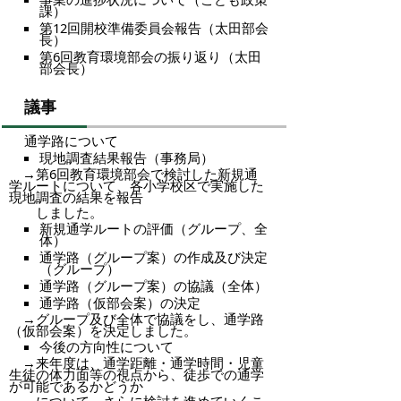
課）
第12回開校準備委員会報告（太田部会
長）
第6回教育環境部会の振り返り（太田
部会長）
議事
通学路について
現地調査結果報告（事務局）
→第6回教育環境部会で検討した新規通
学ルートについて、各小学校区で実施した
現地調査の結果を報告
しました。
新規通学ルートの評価（グループ、全
体）
通学路（グループ案）の作成及び決定
（グループ）
通学路（グループ案）の協議（全体）
通学路（仮部会案）の決定
→グループ及び全体で協議をし、通学路
（仮部会案）を決定しました。
今後の方向性について
→来年度は、通学距離・通学時間・児童
生徒の体力面等の視点から、徒歩での通学
が可能であるかどうか