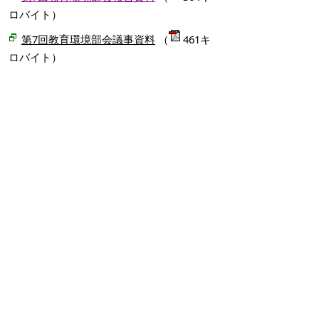
ロバイト）
第7回教育環境部会議事資料
（
461キ
ロバイト）
掲載日：2026年4月14日
お問い合わせ先
こども政策課
所在地/〒683-0811 鳥取県米子市錦町一丁目139番
地3 （ふれあいの里1階）
子育て政策担当
電話番号/0859-23-5178
こども育成担当
電話番号/0859-23-5439
学校政策担当（教育委員会事務局）
電話番号/0859-23-5421
義務教育学校準備担当（教育委員会事務局）
電話番号/0859-21-8376
E-mail/
kodomo-seisaku@city.yonago.lg.jp
ページの先頭へ戻る