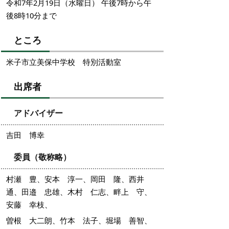
令和7年2月19日（水曜日） 午後7時から午
後8時10分まで
ところ
米子市立美保中学校 特別活動室
出席者
アドバイザー
吉田 博幸
委員（敬称略）
村瀬 豊、安本 淳一、岡田 隆、西井
通、田邉 忠雄、木村 仁志、畔上 守、
安藤 幸枝、
曽根 大二朗、竹本 法子、堀場 善智、