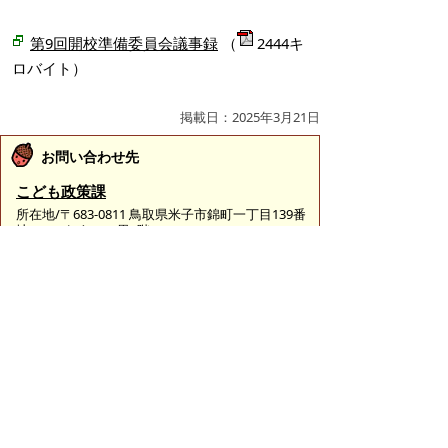
第9回開校準備委員会議事録
（
2444キ
ロバイト）
掲載日：2025年3月21日
お問い合わせ先
こども政策課
所在地/〒683-0811 鳥取県米子市錦町一丁目139番
地3 （ふれあいの里1階）
子育て政策担当
電話番号/0859-23-5178
こども育成担当
電話番号/0859-23-5439
学校政策担当（教育委員会事務局）
電話番号/0859-23-5421
義務教育学校準備担当（教育委員会事務局）
電話番号/0859-21-8376
E-mail/
kodomo-seisaku@city.yonago.lg.jp
ページの先頭へ戻る
広告