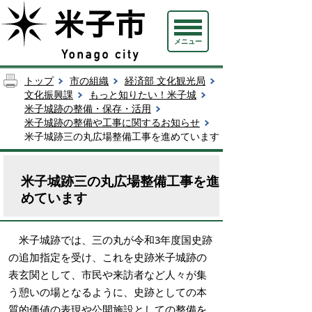
メニュー
トップ
市の組織
経済部 文化観光局
文化振興課
もっと知りたい！米子城
米子城跡の整備・保存・活用
米子城跡の整備や工事に関するお知らせ
米子城跡三の丸広場整備工事を進めています
米子城跡三の丸広場整備工事を進
めています
米子城跡では、三の丸が令和3年度国史跡
の追加指定を受け、これを史跡米子城跡の
表玄関として、市民や来訪者など人々が集
う憩いの場となるように、史跡としての本
質的価値の表現や公開施設としての整備を