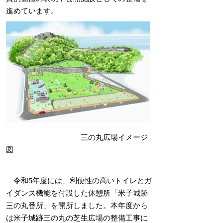
進めています。
三の丸広場イメージ
図
令和5年度には、
利便性の高いトイレとガ
イダンス機能を付設した休憩所「米子城跡
三の丸番所」を開所しました。本年度から
は米子城跡三の丸の
芝生広場の整備工事に