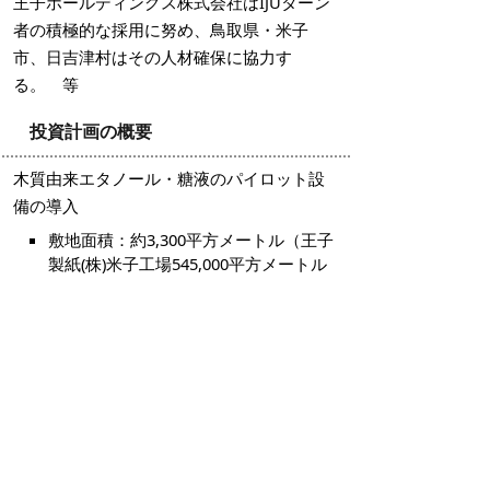
王子ホールディングス株式会社はIJUターン
者の積極的な採用に努め、鳥取県・米子
市、日吉津村はその人材確保に協力す
る。 等
投資計画の概要
木質由来エタノール・糖液のパイロット設
備の導入
敷地面積：約3,300平方メートル（王子
製紙(株)米子工場545,000平方メートル
内に配置）
設備エリア面積：約1,900平方メートル
（エリア内建屋床面積：約300平方メー
トル、一部2階建て）
糖液製造設備：糖液：最大3,000t／年
エタノール：最大
1,000kl／年
掲載日：2024年1月11日