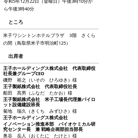
令和5年12月22日（金曜日）午後3時10分か
ら午後3時40分
ところ
米子ワシントンホテルプラザ 3階 さくら
の間
（鳥取県米子市明治町125）
出席者
王子ホールディングス株式会社
代表取締役
社長兼グループCEO
磯野 裕之（いその ひろゆき）様
王子製紙株式会社
代表取締役社長
船田 髙男（ふなだ たかお）様
王子製紙株式会社
米子工場長代理兼パイロ
ット設備建設班長
菊地 瑞久（きくち みずひさ）様
王子ホールディングス株式会社
イノベーション推進本部 バイオケミカル研
究センター長 兼 戦略企画部担当部長
奥谷 岳人（おくたに たけと）様