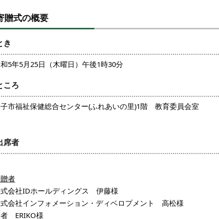
寄贈式の概要
とき
和5年5月25日（木曜日）午後1時30分
ところ
米子市福祉保健総合センター(ふれあいの里)1階 教育委員会室
出席者
寄贈者
株式会社IDホールディングス 伊藤様
株式会社インフォメーション・ディベロプメント 高松様
者 ERIKO様