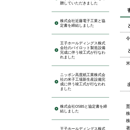
贈していただきました
株式会社近藤電子工業と協
定書を締結しました
令
王子ホールディングス株式
会社のパイロット製造設備
完成に伴う竣工式が行なわ
れました
ニッポン高度紙工業株式会
社の米子工場新生産設備完
成に伴う竣工式が行なわれ
ました
株式会社OSBSと協定書を締
結しました
著
王子ホールディングス株式