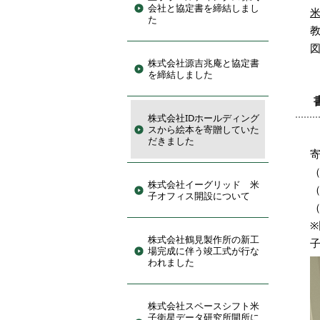
会社と協定書を締結しまし
た
株式会社源吉兆庵と協定書
を締結しました
株式会社IDホールディング
スから絵本を寄贈していた
だきました
株式会社イーグリッド 米
子オフィス開設について
※
株式会社鶴見製作所の新工
場完成に伴う竣工式が行な
われました
株式会社スペースシフト米
子衛星データ研究所開所に