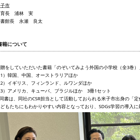
米子市
教育長 浦林 実
図書館長 永瀬 良太
書籍について
寄贈をしていただいた書籍「のぞいてみよう外国の小学校（全3巻）
（1）韓国、中国、オーストラリアほか
（2）イギリス、フィンランド、ルワンダほか
（3）アメリカ、キューバ、ブラジルほか 3冊1セット
同書は、同社のCSR担当として活動しておられる米子市出身の「定住
子どもたちにもわかりやすい内容となっており、SDGs学習の導入に