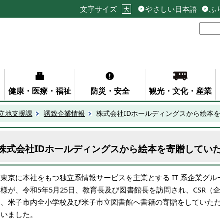
文字サイズ
やさしい日本語
ふ
大
健康・医療・福祉
防災・安全
観光・文化・産業
立地支援課
誘致企業情報
株式会社IDホールディングスから絵本
株式会社IDホールディングスから絵本を寄贈してい
東京に本社をもつ独立系情報サービスを主業とする IT 系企業グル
ス様が、令和5年5月25日、教育長及び図書館長を訪問され、CSR
て、米子市内全小学校及び米子市立図書館へ書籍の寄贈をしていた
ないました。