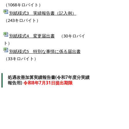
（1068キロバイト）
別紙様式3 実績報告書（記入例）
（243キロバイト）
別紙様式4 変更届出書
（30キロバイ
ト）
別紙様式5 特別な事情に係る届出書
（33キロバイト）
処遇改善加算実績報告書(令和7年度分実績
報告用)
令和8年7月31日提出期限
処遇改善加算に関する基本的考え方並び
に事務処理手順及び様式例（令和7年度）
（847キロバイト）
介護職員等処遇改善加算に関するQ＆
A（第2版）（令和7年度分）
（260キロバイ