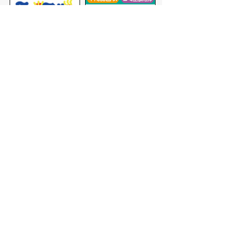
バナー広告を募集しています
サイトマップ
プライバシーポリシー
このサイトの考えかた
リンク・著作権
このサイトの使いかた
問い合わせ
米子市役所
〒683-8686 鳥取県米子市加
茂町一丁目1番地
代表番号：0859-22-7111
市